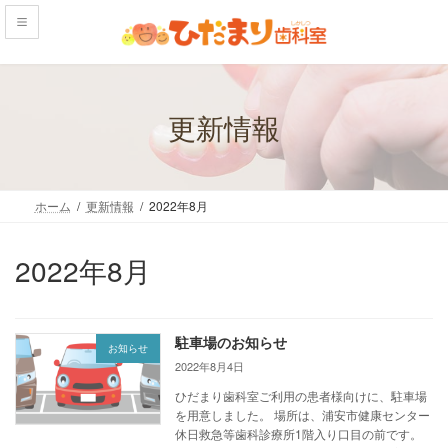
コ
ナ
ン
ビ
テ
ゲ
ン
ー
ツ
シ
へ
ョ
更新情報
ス
ン
キ
に
ッ
移
プ
動
ホーム
更新情報
2022年8月
2022年8月
駐車場のお知らせ
お知らせ
2022年8月4日
ひだまり歯科室ご利用の患者様向けに、駐車場
を用意しました。 場所は、浦安市健康センター
休日救急等歯科診療所1階入り口目の前です。